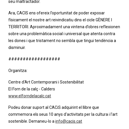
seu maltractador.
Ara, CACIS ens ofereix l’oportunitat de poder exposar 
físicament el nostre art reivindicatiu dins el cicle GÈNERE I 
TERRITORI. Aproximadament una vintena d’obres reflexionen 
sobre una problemàtica social i universal que atenta contra 
les dones i que tristament no sembla que tingui tendència a 
disminuir.
##################
Organitza: 
Centre d'Art Contemporani i Sostenibilitat 
El Forn de la calç - Calders
www.elforndelacalc.cat
Podeu donar suport al CACiS adquirint el llibre que 
commemora els seus 10 anys d'activitats per la cultura i l'art 
sostenible. Demaneu-lo a 
info@cacis.cat