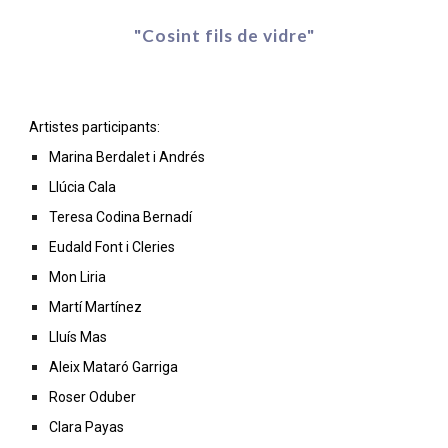
"Cosint fils de vidre"
Artistes participants: 
Marina Berdalet i Andrés
Llúcia Cala
Teresa Codina Bernadí
Eudald Font i Cleries
Mon Liria
Martí Martínez
Lluís Mas
Aleix Mataró Garriga
Roser Oduber
Clara Payas