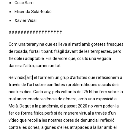
Cesc Sarri
Elisenda Solà-Niubó
Xavier Vidal
##################
Com una teranyina que es lleva al matí amb gotetes fresques 
de rosada, forta i tibant; fràgil davant de les tempestes, però 
flexible i adaptable. Fils de vidre que, cosits una vegada 
darrera l’altra, sumen un tot.
Reivindic[art] el formem un grup d’artistes que reflexionem a 
través de l’art sobre conflictes i problemàtiques socials dels 
nostres dies. Cada any, pels voltants del 25 N, ho fem sobre la 
mal anomenada violència de gènere, amb una exposició a 
Moià. Degut a la pandèmia, el passat 2020 no vam poder-la 
fer de forma física però sí de manera virtual a través d’un 
vídeo que recollia les nostres obres de denúncia i reflexió 
contra les dones, algunes d’elles atrapades a la llar amb el 